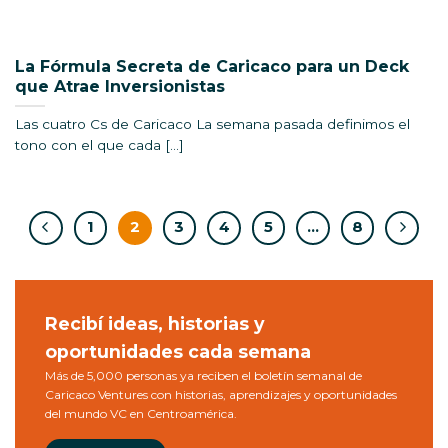
La Fórmula Secreta de Caricaco para un Deck
que Atrae Inversionistas
Las cuatro Cs de Caricaco La semana pasada definimos el
tono con el que cada [...]
1
2
3
4
5
…
8
Recibí ideas, historias y
oportunidades cada semana
Más de 5,000 personas ya reciben el boletín semanal de
Caricaco Ventures con historias, aprendizajes y oportunidades
del mundo VC en Centroamérica.