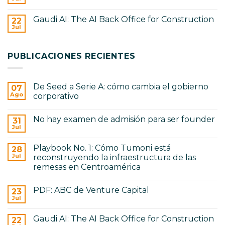
No
founder
Playbook
hay
No.
comentarios
1:
Gaudi AI: The AI Back Office for Construction
22
en
Cómo
PDF:
Jul
Tumoni
No
ABC
está
hay
de
reconstruyendo
comentarios
Venture
en
la
Capital
PUBLICACIONES RECIENTES
Gaudi
infraestructura
AI:
de
The
las
AI
remesas
Back
en
De Seed a Serie A: cómo cambia el gobierno
07
Office
Centroamérica
for
Ago
corporativo
Construction
No
hay
No hay examen de admisión para ser founder
31
comentarios
en
Jul
No
De
hay
Seed
comentarios
a
Playbook No. 1: Cómo Tumoni está
28
en
Serie
No
Jul
reconstruyendo la infraestructura de las
A:
hay
cómo
remesas en Centroamérica
examen
cambia
de
No
el
admisión
hay
gobierno
para
PDF: ABC de Venture Capital
23
comentarios
corporativo
ser
en
Jul
No
founder
Playbook
hay
No.
comentarios
1:
Gaudi AI: The AI Back Office for Construction
22
en
Cómo