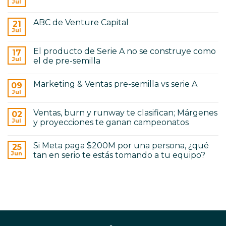
PDF:
Jul
Tumoni
No
ABC
está
hay
de
reconstruyendo
comentarios
Venture
ABC de Venture Capital
21
en
la
Capital
Gaudi
Jul
infraestructura
No
AI:
de
hay
The
las
comentarios
AI
remesas
El producto de Serie A no se construye como
17
en
Back
en
ABC
Jul
el de pre-semilla
Office
Centroamérica
de
for
No
Venture
Construction
hay
Capital
Marketing & Ventas pre-semilla vs serie A
09
comentarios
en
Jul
No
El
hay
producto
comentarios
de
Ventas, burn y runway te clasifican; Márgenes
02
en
Serie
Marketing
Jul
y proyecciones te ganan campeonatos
A
&
no
No
Ventas
se
hay
pre-
construye
Si Meta paga $200M por una persona, ¿qué
25
comentarios
semilla
como
en
vs
Jun
tan en serio te estás tomando a tu equipo?
el
Ventas,
serie
de
burn
No
A
pre-
y
hay
semilla
runway
comentarios
te
en
clasifican;
Si
Márgenes
Meta
y
paga
proyecciones
$200M
te
por
ganan
una