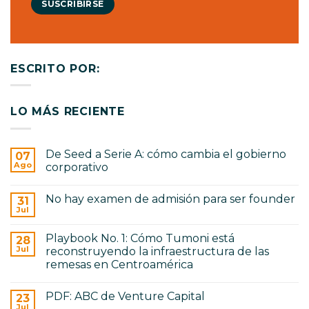
SUSCRIBIRSE
ESCRITO POR:
LO MÁS RECIENTE
De Seed a Serie A: cómo cambia el gobierno
07
Ago
corporativo
No
hay
No hay examen de admisión para ser founder
31
comentarios
en
Jul
No
De
hay
Seed
comentarios
a
Playbook No. 1: Cómo Tumoni está
28
en
Serie
No
Jul
reconstruyendo la infraestructura de las
A:
hay
cómo
remesas en Centroamérica
examen
cambia
de
No
el
admisión
hay
gobierno
para
PDF: ABC de Venture Capital
23
comentarios
corporativo
ser
en
Jul