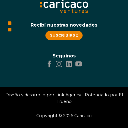
campeonatos
persona,
¿qué
tan
en
serio
te
Recibí nuestras novedades
estás
tomando
a
SUSCRIBIRSE
tu
equipo?
Seguinos
Diseño y desarrollo por
Link Agency
| Potenciado por El
Trueno
Copyright © 2026 Caricaco