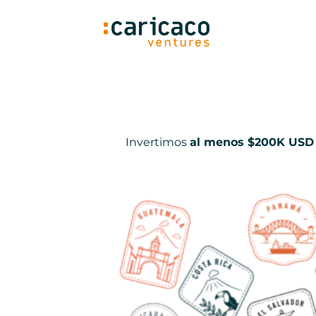
Saltar
al
contenido
Invertimos
al menos $200K USD