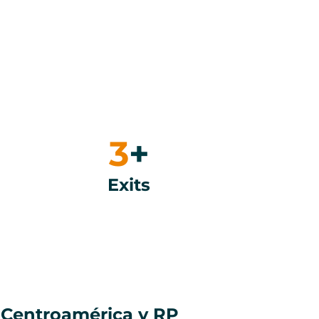
3
+
Exits
 Centroamérica y RP