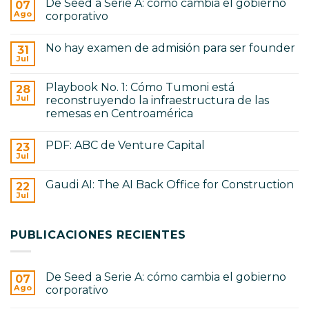
De Seed a Serie A: cómo cambia el gobierno
07
Ago
corporativo
No
hay
No hay examen de admisión para ser founder
31
comentarios
en
Jul
No
De
hay
Seed
comentarios
a
Playbook No. 1: Cómo Tumoni está
28
en
Serie
No
Jul
reconstruyendo la infraestructura de las
A:
hay
cómo
remesas en Centroamérica
examen
cambia
de
No
el
admisión
hay
gobierno
para
PDF: ABC de Venture Capital
23
comentarios
corporativo
ser
en
Jul
No
founder
Playbook
hay
No.
comentarios
1:
Gaudi AI: The AI Back Office for Construction
22
en
Cómo
PDF:
Jul
Tumoni
No
ABC
está
hay
de
reconstruyendo
comentarios
Venture
en
la
Capital
PUBLICACIONES RECIENTES
Gaudi
infraestructura
AI:
de
The
las
AI
remesas
Back
en
De Seed a Serie A: cómo cambia el gobierno
07
Office
Centroamérica
for
Ago
corporativo
Construction
No