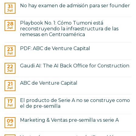
hay
No hay examen de admisión para ser founder
31
comentarios
en
Jul
No
De
hay
Seed
comentarios
a
Playbook No. 1: Cómo Tumoni está
28
en
Serie
No
Jul
reconstruyendo la infraestructura de las
A:
hay
cómo
remesas en Centroamérica
examen
cambia
de
No
el
admisión
hay
gobierno
para
PDF: ABC de Venture Capital
23
comentarios
corporativo
ser
en
Jul
No
founder
Playbook
hay
No.
comentarios
1:
Gaudi AI: The AI Back Office for Construction
22
en
Cómo
PDF:
Jul
Tumoni
No
ABC
está
hay
de
reconstruyendo
comentarios
Venture
ABC de Venture Capital
21
en
la
Capital
Gaudi
Jul
infraestructura
No
AI:
de
hay
The
las
comentarios
AI
remesas
El producto de Serie A no se construye como
17
en
Back
en
ABC
Jul
el de pre-semilla
Office
Centroamérica
de
for
No
Venture
Construction
hay
Capital
Marketing & Ventas pre-semilla vs serie A
09
comentarios
en
Jul
No
El
hay
producto
comentarios
de