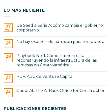
LO MÁS RECIENTE
De Seed a Serie A: cómo cambia el gobierno
07
Ago
corporativo
No
hay
No hay examen de admisión para ser founder
31
comentarios
en
Jul
No
De
hay
Seed
comentarios
a
Playbook No. 1: Cómo Tumoni está
28
en
Serie
No
Jul
reconstruyendo la infraestructura de las
A:
hay
cómo
remesas en Centroamérica
examen
cambia
de
No
el
admisión
hay
gobierno
para
PDF: ABC de Venture Capital
23
comentarios
corporativo
ser
en
Jul
No
founder
Playbook
hay
No.
comentarios
1:
Gaudi AI: The AI Back Office for Construction
22
en
Cómo
PDF:
Jul
Tumoni
No
ABC
está
hay
de
reconstruyendo
comentarios
Venture
en
la
Capital
PUBLICACIONES RECIENTES
Gaudi
infraestructura