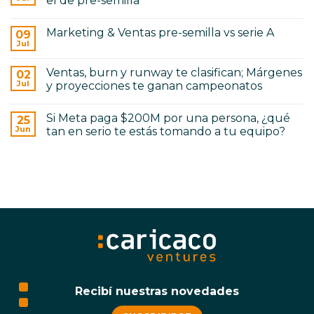
el de pre-semilla
Office
Centroamérica
de
for
No
Venture
Construction
hay
Capital
Marketing & Ventas pre-semilla vs serie A
09
comentarios
en
Jul
No
El
hay
producto
comentarios
de
Ventas, burn y runway te clasifican; Márgenes
02
en
Serie
Marketing
Jul
y proyecciones te ganan campeonatos
A
&
no
No
Ventas
se
hay
pre-
construye
Si Meta paga $200M por una persona, ¿qué
25
comentarios
semilla
como
en
vs
Jun
tan en serio te estás tomando a tu equipo?
el
Ventas,
serie
de
burn
No
A
pre-
y
hay
semilla
runway
comentarios
te
en
clasifican;
Si
Márgenes
Meta
y
paga
proyecciones
$200M
te
por
ganan
una
campeonatos
persona,
¿qué
tan
en
serio
te
Recibí nuestras novedades
estás
tomando
a