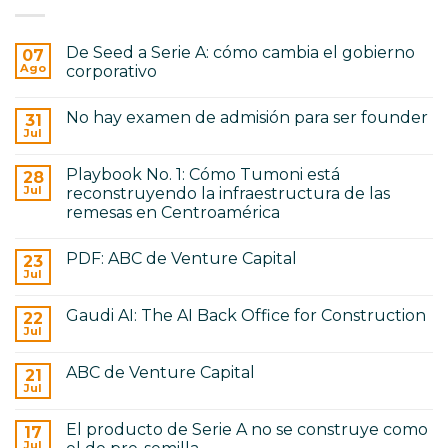
AI:
de
The
las
AI
remesas
Back
en
De Seed a Serie A: cómo cambia el gobierno
07
Office
Centroamérica
for
Ago
corporativo
Construction
No
hay
No hay examen de admisión para ser founder
31
comentarios
en
Jul
No
De
hay
Seed
comentarios
a
Playbook No. 1: Cómo Tumoni está
28
en
Serie
No
Jul
reconstruyendo la infraestructura de las
A:
hay
cómo
remesas en Centroamérica
examen
cambia
de
No
el
admisión
hay
gobierno
para
PDF: ABC de Venture Capital
23
comentarios
corporativo
ser
en
Jul
No
founder
Playbook
hay
No.
comentarios
1:
Gaudi AI: The AI Back Office for Construction
22
en
Cómo
PDF:
Jul
Tumoni
No
ABC
está
hay
de
reconstruyendo
comentarios
Venture
ABC de Venture Capital
21
en
la
Capital
Gaudi
Jul
infraestructura
No
AI:
de
hay
The
las
comentarios
AI
remesas
El producto de Serie A no se construye como
17
en
Back
en
ABC
Jul