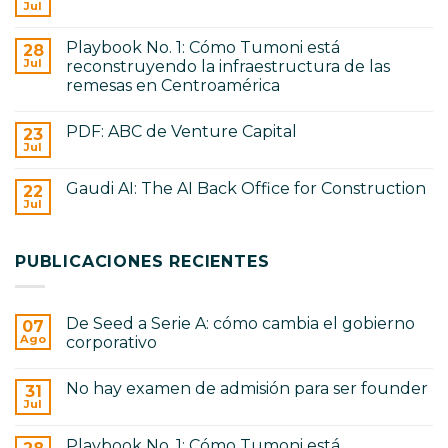
en
Jul
No
De
hay
Seed
comentarios
a
Playbook No. 1: Cómo Tumoni está
28
en
Serie
No
Jul
reconstruyendo la infraestructura de las
A:
hay
cómo
remesas en Centroamérica
examen
cambia
de
No
el
admisión
hay
gobierno
para
PDF: ABC de Venture Capital
23
comentarios
corporativo
ser
en
Jul
No
founder
Playbook
hay
No.
comentarios
1:
Gaudi AI: The AI Back Office for Construction
22
en
Cómo
PDF:
Jul
Tumoni
No
ABC
está
hay
de
reconstruyendo
comentarios
Venture
en
la
Capital
PUBLICACIONES RECIENTES
Gaudi
infraestructura
AI:
de
The
las
AI
remesas
Back
en
De Seed a Serie A: cómo cambia el gobierno
07
Office
Centroamérica
for
Ago
corporativo
Construction
No
hay
No hay examen de admisión para ser founder
31
comentarios
en
Jul
No
De
hay
Seed
comentarios
a
Playbook No. 1: Cómo Tumoni está
en