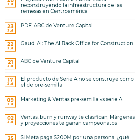
28
Serie
No
Jul
reconstruyendo la infraestructura de las
A:
hay
cómo
remesas en Centroamérica
examen
cambia
de
No
el
admisión
hay
gobierno
para
PDF: ABC de Venture Capital
23
comentarios
corporativo
ser
en
Jul
No
founder
Playbook
hay
No.
comentarios
1:
Gaudi AI: The AI Back Office for Construction
22
en
Cómo
PDF:
Jul
Tumoni
No
ABC
está
hay
de
reconstruyendo
comentarios
Venture
ABC de Venture Capital
21
en
la
Capital
Gaudi
Jul
infraestructura
No
AI:
de
hay
The
las
comentarios
AI
remesas
El producto de Serie A no se construye como
17
en
Back
en
ABC
Jul
el de pre-semilla
Office
Centroamérica
de
for
No
Venture
Construction
hay
Capital
Marketing & Ventas pre-semilla vs serie A
09
comentarios
en
Jul
No
El
hay
producto
comentarios
de
Ventas, burn y runway te clasifican; Márgenes
02
en
Serie
Marketing
Jul
y proyecciones te ganan campeonatos
A
&
no
No
Ventas
se
hay
pre-
construye
Si Meta paga $200M por una persona, ¿qué
25
comentarios
semilla
como