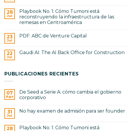
No
De
hay
Seed
comentarios
a
Playbook No. 1: Cómo Tumoni está
28
en
Serie
No
Jul
reconstruyendo la infraestructura de las
A:
hay
cómo
remesas en Centroamérica
examen
cambia
de
No
el
admisión
hay
gobierno
para
PDF: ABC de Venture Capital
23
comentarios
corporativo
ser
en
Jul
No
founder
Playbook
hay
No.
comentarios
1:
Gaudi AI: The AI Back Office for Construction
22
en
Cómo
PDF:
Jul
Tumoni
No
ABC
está
hay
de
reconstruyendo
comentarios
Venture
en
la
Capital
PUBLICACIONES RECIENTES
Gaudi
infraestructura
AI:
de
The
las
AI
remesas
Back
en
De Seed a Serie A: cómo cambia el gobierno
07
Office
Centroamérica
for
Ago
corporativo
Construction
No
hay
No hay examen de admisión para ser founder
31
comentarios
en
Jul
No
De
hay
Seed
comentarios
a
Playbook No. 1: Cómo Tumoni está
28
en
Serie