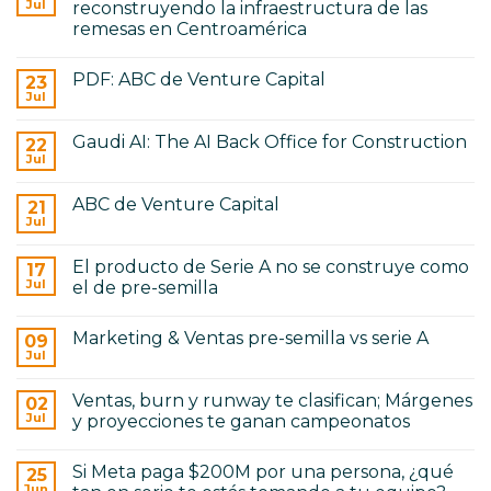
No
Jul
reconstruyendo la infraestructura de las
A:
hay
cómo
remesas en Centroamérica
examen
cambia
de
No
el
admisión
hay
gobierno
para
PDF: ABC de Venture Capital
23
comentarios
corporativo
ser
en
Jul
No
founder
Playbook
hay
No.
comentarios
1:
Gaudi AI: The AI Back Office for Construction
22
en
Cómo
PDF:
Jul
Tumoni
No
ABC
está
hay
de
reconstruyendo
comentarios
Venture
ABC de Venture Capital
21
en
la
Capital
Gaudi
Jul
infraestructura
No
AI:
de
hay
The
las
comentarios
AI
remesas
El producto de Serie A no se construye como
17
en
Back
en
ABC
Jul
el de pre-semilla
Office
Centroamérica
de
for
No
Venture
Construction
hay
Capital
Marketing & Ventas pre-semilla vs serie A
09
comentarios
en
Jul
No
El
hay
producto
comentarios
de
Ventas, burn y runway te clasifican; Márgenes
02
en
Serie
Marketing
Jul
y proyecciones te ganan campeonatos
A
&
no
No
Ventas
se
hay
pre-
construye
Si Meta paga $200M por una persona, ¿qué
25
comentarios
semilla
como
en
vs
Jun