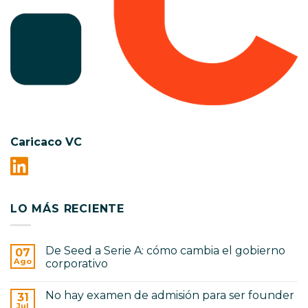
Caricaco VC
LO MÁS RECIENTE
De Seed a Serie A: cómo cambia el gobierno
07
Ago
corporativo
No
hay
No hay examen de admisión para ser founder
31
comentarios
en
Jul