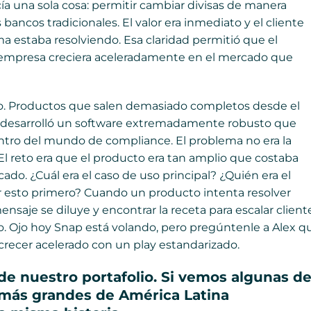
cía una sola cosa: permitir cambiar divisas de manera
 bancos tradicionales. El valor era inmediato y el cliente
estaba resolviendo. Esa claridad permitió que el
a empresa creciera aceleradamente en el mercado que
io. Productos que salen demasiado completos desde el
o, desarrolló un software extremadamente robusto que
entro del mundo de compliance. El problema no era la
 El reto era que el producto era tan amplio que costaba
cado. ¿Cuál era el caso de uso principal? ¿Quién era el
r esto primero? Cuando un producto intenta resolver
ensaje se diluye y encontrar la receta para escalar client
. Ojo hoy Snap está volando, pero pregúntenle a Alex q
a crecer acelerado con un play estandarizado.
de nuestro portafolio. Si vemos algunas d
 más grandes de América Latina