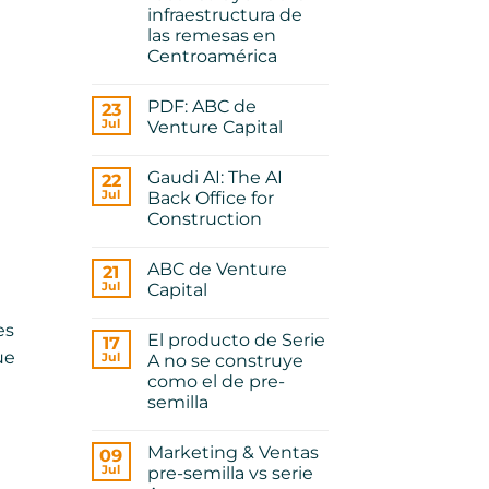
gobierno
examen
infraestructura de
corporativo
de
las remesas en
admisión
para
Centroamérica
ser
No
founder
hay
PDF: ABC de
23
comentarios
en
Jul
Venture Capital
Playbook
No.
No
1:
hay
Gaudi AI: The AI
Cómo
22
comentarios
Tumoni
en
Jul
Back Office for
está
PDF:
Construction
reconstruyendo
ABC
la
de
No
infraestructura
Venture
hay
de
Capital
ABC de Venture
21
comentarios
las
en
Jul
Capital
remesas
Gaudi
en
AI:
No
Centroamérica
The
hay
es
El producto de Serie
AI
17
comentarios
Back
en
ue
Jul
A no se construye
Office
ABC
como el de pre-
for
de
Construction
Venture
semilla
Capital
No
e
hay
Marketing & Ventas
09
comentarios
en
Jul
pre-semilla vs serie
El