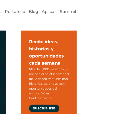
s
Portafolio
Blog
Aplicar
Summit
Recibí ideas,
historias y
oportunidades
cada semana
Más de 5,000 personas ya
reciben el boletín semanal
de Caricaco Ventures con
historias, aprendizajes y
oportunidades del
mundo VC en
Centroamérica.
SUSCRIBIRSE