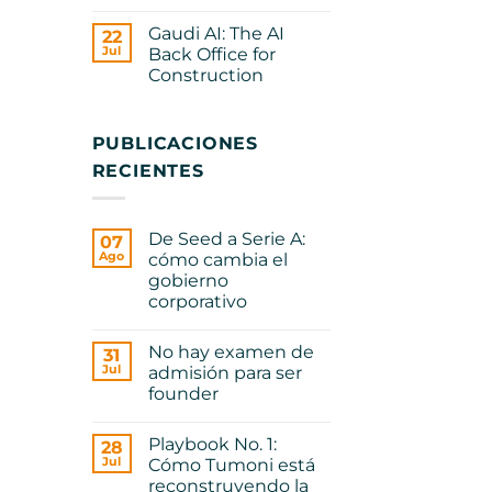
No.
No
1:
hay
Gaudi AI: The AI
Cómo
22
comentarios
Tumoni
en
Jul
Back Office for
está
PDF:
Construction
reconstruyendo
ABC
la
de
No
infraestructura
Venture
hay
de
Capital
comentarios
las
en
PUBLICACIONES
remesas
Gaudi
en
RECIENTES
AI:
Centroamérica
The
AI
Back
Office
De Seed a Serie A:
07
for
Construction
Ago
cómo cambia el
gobierno
corporativo
No
hay
No hay examen de
31
comentarios
en
Jul
admisión para ser
De
founder
Seed
a
No
Serie
hay
A:
Playbook No. 1:
28
comentarios
cómo
en
Jul
Cómo Tumoni está
cambia
No
el
reconstruyendo la
hay