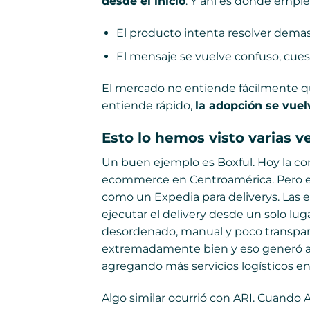
desde el inicio
. Y ahí es donde empie
El producto intenta resolver demas
El mensaje se vuelve confuso, cuest
El mercado no entiende fácilmente qu
entiende rápido,
la adopción se vuel
Esto lo hemos visto varias v
Un buen ejemplo es Boxful. Hoy la co
ecommerce en Centroamérica. Pero el
como un Expedia para deliverys. Las 
ejecutar el delivery desde un solo lu
desordenado, manual y poco transpare
extremadamente bien y eso generó ado
agregando más servicios logísticos e
Algo similar ocurrió con ARI. Cuando 