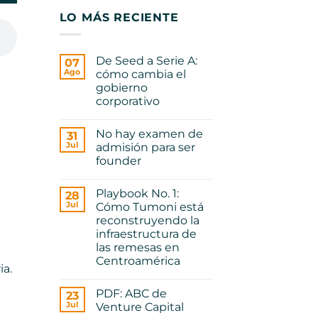
LO MÁS RECIENTE
De Seed a Serie A:
07
Ago
cómo cambia el
gobierno
corporativo
No
hay
No hay examen de
31
comentarios
en
Jul
admisión para ser
De
founder
Seed
a
No
Serie
hay
A:
Playbook No. 1:
28
comentarios
cómo
en
Jul
Cómo Tumoni está
cambia
No
el
reconstruyendo la
hay
gobierno
examen
infraestructura de
corporativo
de
las remesas en
admisión
para
Centroamérica
ia.
ser
No
founder
hay
PDF: ABC de
23
comentarios
en
Jul
Venture Capital
Playbook