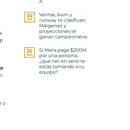
A
producto
de
No
Serie
hay
A
Ventas, burn y
02
comentarios
no
en
Jul
runway te clasifican;
se
Marketing
construye
Márgenes y
&
como
Ventas
proyecciones te
el
a
pre-
de
ganan campeonatos
semilla
pre-
pp
vs
No
semilla
serie
hay
A
Si Meta paga $200M
25
comentarios
en
Jun
por una persona,
Ventas,
¿qué tan en serio te
burn
y
estás tomando a tu
or
runway
equipo?
te
ón
clasifican;
No
Márgenes
hay
y
comentarios
proyecciones
en
te
Si
ganan
Meta
campeonatos
paga
r o
$200M
por
una
persona,
¿qué
tan
en