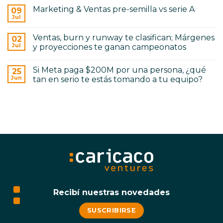
Construction
hay
Capital
Marketing & Ventas pre-semilla vs serie A
09
comentarios
en
Jul
No
El
hay
producto
comentarios
de
Ventas, burn y runway te clasifican; Márgenes
02
en
Serie
Marketing
Jul
y proyecciones te ganan campeonatos
A
&
no
No
Ventas
se
hay
pre-
construye
Si Meta paga $200M por una persona, ¿qué
25
comentarios
semilla
como
en
vs
Jun
tan en serio te estás tomando a tu equipo?
el
Ventas,
serie
de
burn
No
A
pre-
y
hay
semilla
runway
comentarios
te
en
clasifican;
Si
Márgenes
Meta
y
paga
proyecciones
$200M
te
por
ganan
una
campeonatos
persona,
¿qué
tan
en
serio
te
Recibí nuestras novedades
estás
tomando
a
SUSCRIBIRSE
tu
equipo?