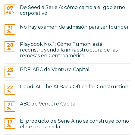
AI
remesas
Back
en
De Seed a Serie A: cómo cambia el gobierno
07
Office
Centroamérica
for
Ago
corporativo
Construction
No
hay
No hay examen de admisión para ser founder
31
comentarios
en
Jul
No
De
hay
Seed
comentarios
a
Playbook No. 1: Cómo Tumoni está
28
en
Serie
No
Jul
reconstruyendo la infraestructura de las
A:
hay
cómo
remesas en Centroamérica
examen
cambia
de
No
el
admisión
hay
gobierno
para
PDF: ABC de Venture Capital
23
comentarios
corporativo
ser
en
Jul
No
founder
Playbook
hay
No.
comentarios
1:
Gaudi AI: The AI Back Office for Construction
22
en
Cómo
PDF:
Jul
Tumoni
No
ABC
está
hay
de
reconstruyendo
comentarios
Venture
ABC de Venture Capital
21
en
la
Capital
Gaudi
Jul
infraestructura
No
AI:
de
hay
The
las
comentarios
AI
remesas
El producto de Serie A no se construye como
17
en
Back
en
ABC
Jul
el de pre-semilla
Office
Centroamérica
de
for
No
Venture