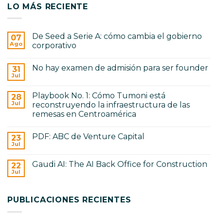
LO MÁS RECIENTE
De Seed a Serie A: cómo cambia el gobierno
07
Ago
corporativo
No
hay
No hay examen de admisión para ser founder
31
comentarios
en
Jul
No
De
hay
Seed
comentarios
a
Playbook No. 1: Cómo Tumoni está
28
en
Serie
No
Jul
reconstruyendo la infraestructura de las
A:
hay
cómo
remesas en Centroamérica
examen
cambia
de
No
el
admisión
hay
gobierno
para
PDF: ABC de Venture Capital
23
comentarios
corporativo
ser
en
Jul
No
founder
Playbook
hay
No.
comentarios
1:
Gaudi AI: The AI Back Office for Construction
22
en
Cómo
PDF:
Jul
Tumoni
No
ABC
está
hay
de
reconstruyendo
comentarios
Venture
en
la
Capital
PUBLICACIONES RECIENTES
Gaudi
infraestructura
AI:
de
The
las