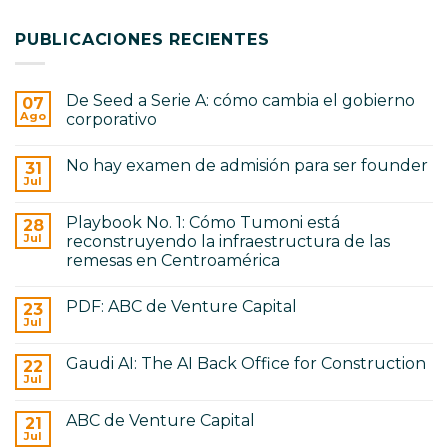
de
reconstruyendo
comentarios
Venture
en
la
Capital
PUBLICACIONES RECIENTES
Gaudi
infraestructura
AI:
de
The
las
AI
remesas
Back
en
De Seed a Serie A: cómo cambia el gobierno
07
Office
Centroamérica
for
Ago
corporativo
Construction
No
hay
No hay examen de admisión para ser founder
31
comentarios
en
Jul
No
De
hay
Seed
comentarios
a
Playbook No. 1: Cómo Tumoni está
28
en
Serie
No
Jul
reconstruyendo la infraestructura de las
A:
hay
cómo
remesas en Centroamérica
examen
cambia
de
No
el
admisión
hay
gobierno
para
PDF: ABC de Venture Capital
23
comentarios
corporativo
ser
en
Jul
No
founder
Playbook
hay
No.
comentarios
1:
Gaudi AI: The AI Back Office for Construction
22
en
Cómo
PDF:
Jul
Tumoni
No
ABC
está
hay
de
reconstruyendo
comentarios
Venture
ABC de Venture Capital
21
en
la
Capital
Gaudi
Jul
infraestructura
No