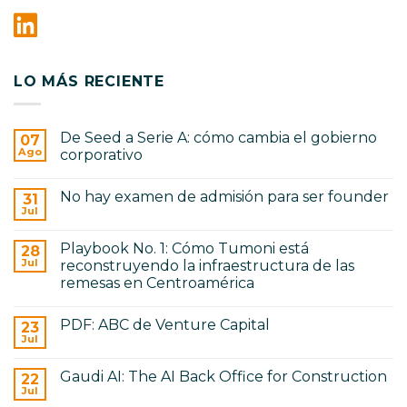
LO MÁS RECIENTE
De Seed a Serie A: cómo cambia el gobierno
07
Ago
corporativo
No
hay
No hay examen de admisión para ser founder
31
comentarios
en
Jul
No
De
hay
Seed
comentarios
a
Playbook No. 1: Cómo Tumoni está
28
en
Serie
No
Jul
reconstruyendo la infraestructura de las
A:
hay
cómo
remesas en Centroamérica
examen
cambia
de
No
el
admisión
hay
gobierno
para
PDF: ABC de Venture Capital
23
comentarios
corporativo
ser
en
Jul
No
founder
Playbook
hay
No.
comentarios
1:
Gaudi AI: The AI Back Office for Construction
22
en
Cómo
PDF:
Jul
Tumoni
No
ABC
está
hay