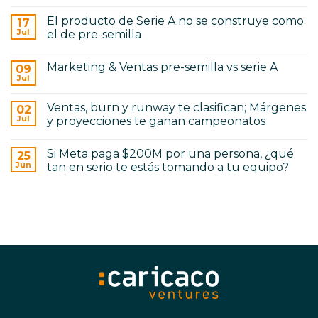
AI:
de
hay
The
las
comentarios
AI
remesas
El producto de Serie A no se construye como
17
en
Back
en
ABC
Jul
el de pre-semilla
Office
Centroamérica
de
for
No
Venture
Construction
hay
Capital
Marketing & Ventas pre-semilla vs serie A
09
comentarios
en
Jul
No
El
hay
producto
comentarios
de
Ventas, burn y runway te clasifican; Márgenes
02
en
Serie
Marketing
Jul
y proyecciones te ganan campeonatos
A
&
no
No
Ventas
se
hay
pre-
construye
Si Meta paga $200M por una persona, ¿qué
25
comentarios
semilla
como
en
vs
Jun
tan en serio te estás tomando a tu equipo?
el
Ventas,
serie
de
burn
No
A
pre-
y
hay
semilla
runway
comentarios
te
en
clasifican;
Si
Márgenes
Meta
y
paga
proyecciones
$200M
te
por
ganan
una
campeonatos
persona,
¿qué
tan
en
serio