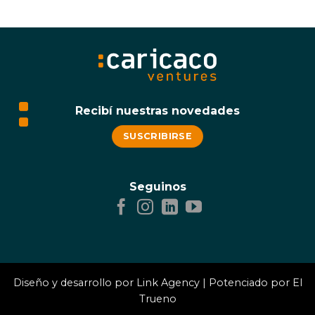
clasifican;
Si
Márgenes
Meta
y
paga
proyecciones
$200M
te
por
ganan
una
campeonatos
persona,
¿qué
tan
en
serio
te
Recibí nuestras novedades
estás
tomando
a
SUSCRIBIRSE
tu
equipo?
Seguinos
Diseño y desarrollo por
Link Agency
| Potenciado por El
Trueno