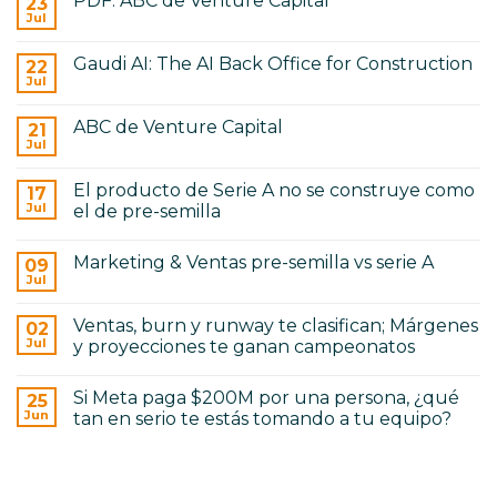
PDF: ABC de Venture Capital
23
comentarios
corporativo
ser
en
Jul
No
founder
Playbook
hay
No.
comentarios
1:
Gaudi AI: The AI Back Office for Construction
22
en
Cómo
PDF:
Jul
Tumoni
No
ABC
está
hay
de
reconstruyendo
comentarios
Venture
ABC de Venture Capital
21
en
la
Capital
Gaudi
Jul
infraestructura
No
AI:
de
hay
The
las
comentarios
AI
remesas
El producto de Serie A no se construye como
17
en
Back
en
ABC
Jul
el de pre-semilla
Office
Centroamérica
de
for
No
Venture
Construction
hay
Capital
Marketing & Ventas pre-semilla vs serie A
09
comentarios
en
Jul
No
El
hay
producto
comentarios
de
Ventas, burn y runway te clasifican; Márgenes
02
en
Serie
Marketing
Jul
y proyecciones te ganan campeonatos
A
&
no
No
Ventas
se
hay
pre-
construye
Si Meta paga $200M por una persona, ¿qué
25
comentarios
semilla
como
en
vs
Jun
tan en serio te estás tomando a tu equipo?
el
Ventas,
serie
de
burn
No
A
pre-
y
hay
semilla
runway
comentarios
te
en