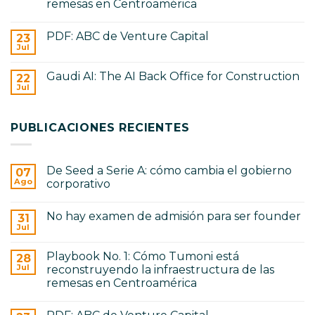
cómo
remesas en Centroamérica
examen
cambia
de
No
el
admisión
hay
gobierno
para
PDF: ABC de Venture Capital
23
comentarios
corporativo
ser
en
Jul
No
founder
Playbook
hay
No.
comentarios
1:
Gaudi AI: The AI Back Office for Construction
22
en
Cómo
PDF:
Jul
Tumoni
No
ABC
está
hay
de
reconstruyendo
comentarios
Venture
en
la
Capital
PUBLICACIONES RECIENTES
Gaudi
infraestructura
AI:
de
The
las
AI
remesas
Back
en
De Seed a Serie A: cómo cambia el gobierno
07
Office
Centroamérica
for
Ago
corporativo
Construction
No
hay
No hay examen de admisión para ser founder
31
comentarios
en
Jul
No
De
hay
Seed
comentarios
a
Playbook No. 1: Cómo Tumoni está
28
en
Serie
No
Jul
reconstruyendo la infraestructura de las
A:
hay
cómo
remesas en Centroamérica
examen
cambia
de
No
el
admisión
hay
gobierno
para