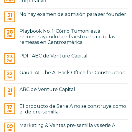
corporativo
Construction
No
hay
No hay examen de admisión para ser founder
31
comentarios
en
Jul
No
De
hay
Seed
comentarios
a
Playbook No. 1: Cómo Tumoni está
28
en
Serie
No
Jul
reconstruyendo la infraestructura de las
A:
hay
cómo
remesas en Centroamérica
examen
cambia
de
No
el
admisión
hay
gobierno
para
PDF: ABC de Venture Capital
23
comentarios
corporativo
ser
en
Jul
No
founder
Playbook
hay
No.
comentarios
1:
Gaudi AI: The AI Back Office for Construction
22
en
Cómo
PDF:
Jul
Tumoni
No
ABC
está
hay
de
reconstruyendo
comentarios
Venture
ABC de Venture Capital
21
en
la
Capital
Gaudi
Jul
infraestructura
No
AI:
de
hay
The
las
comentarios
AI
remesas
El producto de Serie A no se construye como
17
en
Back
en
ABC
Jul
el de pre-semilla
Office
Centroamérica
de
for
No
Venture
Construction
hay
Capital
Marketing & Ventas pre-semilla vs serie A
09
comentarios
en
Jul
No