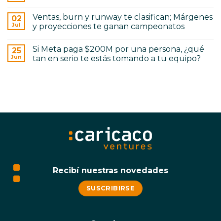
El
hay
producto
comentarios
de
Ventas, burn y runway te clasifican; Márgenes
02
en
Serie
Marketing
Jul
y proyecciones te ganan campeonatos
A
&
no
No
Ventas
se
hay
pre-
construye
Si Meta paga $200M por una persona, ¿qué
25
comentarios
semilla
como
en
vs
Jun
tan en serio te estás tomando a tu equipo?
el
Ventas,
serie
de
burn
No
A
pre-
y
hay
semilla
runway
comentarios
te
en
clasifican;
Si
Márgenes
Meta
y
paga
proyecciones
$200M
te
por
ganan
una
campeonatos
persona,
¿qué
tan
en
serio
te
Recibí nuestras novedades
estás
tomando
a
SUSCRIBIRSE
tu
equipo?