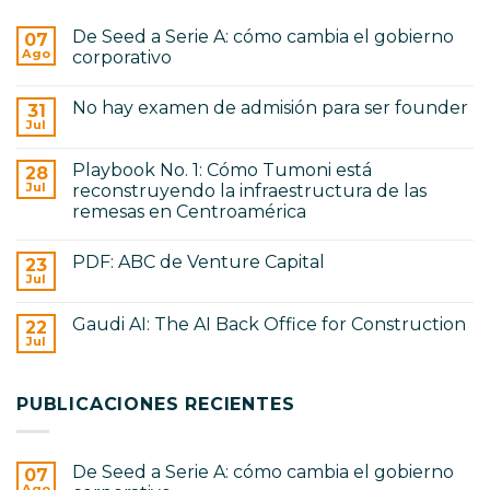
De Seed a Serie A: cómo cambia el gobierno
07
Ago
corporativo
No
hay
No hay examen de admisión para ser founder
31
comentarios
en
Jul
No
De
hay
Seed
comentarios
a
Playbook No. 1: Cómo Tumoni está
28
en
Serie
No
Jul
reconstruyendo la infraestructura de las
A:
hay
cómo
remesas en Centroamérica
examen
cambia
de
No
el
admisión
hay
gobierno
para
PDF: ABC de Venture Capital
23
comentarios
corporativo
ser
en
Jul
No
founder
Playbook
hay
No.
comentarios
1:
Gaudi AI: The AI Back Office for Construction
22
en
Cómo
PDF:
Jul
Tumoni
No
ABC
está
hay
de
reconstruyendo
comentarios
Venture
en
la
Capital
PUBLICACIONES RECIENTES
Gaudi
infraestructura
AI:
de
The
las
AI
remesas
Back
en
De Seed a Serie A: cómo cambia el gobierno
07
Office
Centroamérica
for
Ago