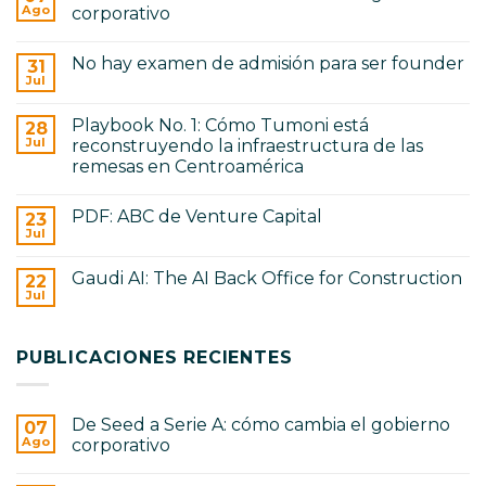
Ago
corporativo
No
hay
No hay examen de admisión para ser founder
31
comentarios
en
Jul
No
De
hay
Seed
comentarios
a
Playbook No. 1: Cómo Tumoni está
28
en
Serie
No
Jul
reconstruyendo la infraestructura de las
A:
hay
cómo
remesas en Centroamérica
examen
cambia
de
No
el
admisión
hay
gobierno
para
PDF: ABC de Venture Capital
23
comentarios
corporativo
ser
en
Jul
No
founder
Playbook
hay
No.
comentarios
1:
Gaudi AI: The AI Back Office for Construction
22
en
Cómo
PDF:
Jul
Tumoni
No
ABC
está
hay
de
reconstruyendo
comentarios
Venture
en
la
Capital
PUBLICACIONES RECIENTES
Gaudi
infraestructura
AI:
de
The
las
AI
remesas
Back
en
De Seed a Serie A: cómo cambia el gobierno
07
Office
Centroamérica
for
Ago
corporativo
Construction
No
hay