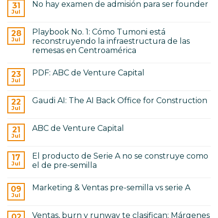
No hay examen de admisión para ser founder
31
comentarios
en
Jul
No
De
hay
Seed
comentarios
a
Playbook No. 1: Cómo Tumoni está
28
en
Serie
No
Jul
reconstruyendo la infraestructura de las
A:
hay
cómo
remesas en Centroamérica
examen
cambia
de
No
el
admisión
hay
gobierno
para
PDF: ABC de Venture Capital
23
comentarios
corporativo
ser
en
Jul
No
founder
Playbook
hay
No.
comentarios
1:
Gaudi AI: The AI Back Office for Construction
22
en
Cómo
PDF:
Jul
Tumoni
No
ABC
está
hay
de
reconstruyendo
comentarios
Venture
ABC de Venture Capital
21
en
la
Capital
Gaudi
Jul
infraestructura
No
AI:
de
hay
The
las
comentarios
AI
remesas
El producto de Serie A no se construye como
17
en
Back
en
ABC
Jul
el de pre-semilla
Office
Centroamérica
de
for
No
Venture
Construction
hay
Capital
Marketing & Ventas pre-semilla vs serie A
09
comentarios
en
Jul
No
El
hay
producto
comentarios
de
Ventas, burn y runway te clasifican; Márgenes
02
en